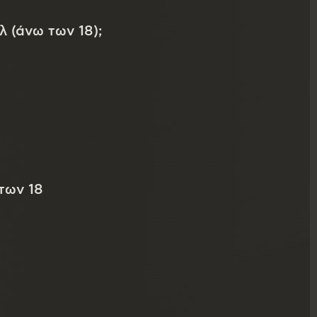
λ (άνω των 18);
κίας
των 18
Στοιχεία επικοινωνίας
ΕΤΟΓΛΟΥ ΙΩΑΝΝΗΣ & ΣΙΑ Ε.Ε
Μακεδονική Μικροζυθοποϊία Δράμας
Αγρόκτημα Προαστίου Δράμας Αγρόκτημα 619
Τηλέφωνο : 2521069500