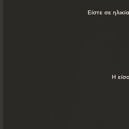
Είστε σε ηλικί
Επόμενη ενότητ
Επιβεβ
Η είσ