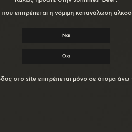
α που επιτρέπεται η νόμιμη κατανάλωση αλκοό
α
αίωση Ηλι
οδος στο site επιτρέπεται μόνο σε άτομα άνω 
Πλοήγηση
Αρχική
Επικοινωνία
Ποιοι είμαστε
Ακολουθήστε μας!
Ζυθοποίηση
Οι μπύρες μας