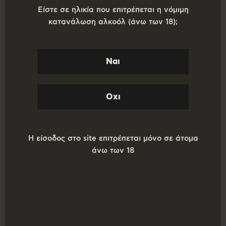
Είστε σε ηλικία που επιτρέπεται η νόμιμη
κατανάλωση αλκοόλ (άνω των 18);
SUPER DEAL !!!! Κιβώτιο 20 φιάλων ΚΑΒΑΛΙΩΤΙΣΣΑ 500
ml Lager + 2 ΠΟΤΗΡΙΑ+FREE ΜΕΤΑΦΟΡΙΚΑ
ΠΡΟΣΦΟΡΆ!
Η είσοδος στο site επιτρέπεται μόνο σε άτομα
Original
Η
€
65,00
€
50,00
άνω των 18
price
τρέχουσα
was:
τιμή
Προσθήκη στο καλάθι
€65,00.
είναι:
€50,00.