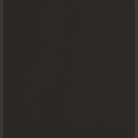
Email: johnniesbeer@gmail.com
Ωράριο λειτουργίας
Δευτέρα - Παρασκευή: 7:30 π.μ. - 3:30 μ.μ.
Σάββατο: 8:00 π.μ. - 2:00 μ.μ.
Κυριακή: ΚΛΕΙΣΤΑ
Κάνε εγγραφή στο newsletter μας