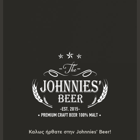
ΑΝΑΜΕΝΕΤΑΙ ΣΥΝΤΟΜΑ!!!!Six Pack για την απόλαυση!
330 ml Lager CANNED!!!
€
0,00
Προσθήκη στο καλάθι
Καλως ήρθατε στην Johnnies' Beer!