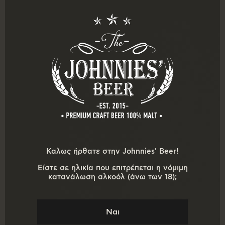
Υποστηρίζουμε
Πλοήγηση
Αρχική
Ποιοι είμαστε
Καλως ήρθατε στην Johnnies' Beer!
Ζυθοποίηση
Είστε σε ηλικία που επιτρέπεται η νόμιμη
Οι μπύρες μας
κατανάλωση αλκοόλ (άνω των 18);
E-shop
Επικοινωνία