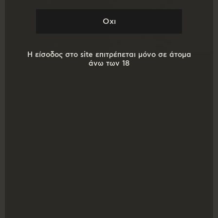
Ακολουθήστε μας!
Η είσοδος στο site επιτρέπεται μόνο σε άτομα
άνω των 18
Στοιχεία επικοινωνίας
ΕΤΟΓΛΟΥ ΙΩΑΝΝΗΣ & ΣΙΑ Ε.Ε
Μακεδονική Μικροζυθοποϊία Δράμας
Αγρόκτημα Προαστίου Δράμας Αγρόκτημα 619
Τηλέφωνο : 2521069500
Email: johnniesbeer@gmail.com
Ωράριο λειτουργίας
Δευτέρα - Παρασκευή: 7:30 π.μ. - 3:30 μ.μ.
Σάββατο: 8:00 π.μ. - 2:00 μ.μ.
Κυριακή: ΚΛΕΙΣΤΑ